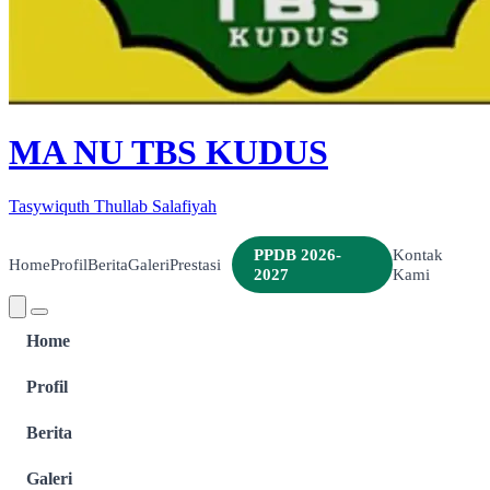
MA NU TBS KUDUS
Tasywiquth Thullab Salafiyah
PPDB 2026-
Kontak
Home
Profil
Berita
Galeri
Prestasi
2027
Kami
Home
Profil
Berita
Galeri