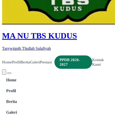
MA NU TBS KUDUS
Tasywiquth Thullab Salafiyah
PPDB 2026-
Kontak
Home
Profil
Berita
Galeri
Prestasi
2027
Kami
Home
Profil
Berita
Galeri