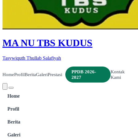
MA NU TBS KUDUS
Tasywiquth Thullab Salafiyah
PPDB 2026-
Kontak
Home
Profil
Berita
Galeri
Prestasi
2027
Kami
Home
Profil
Berita
Galeri