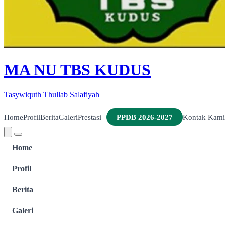
MA NU TBS KUDUS
Tasywiquth Thullab Salafiyah
Home
Profil
Berita
Galeri
Prestasi
PPDB 2026-2027
Kontak Kami
Home
Profil
Berita
Galeri