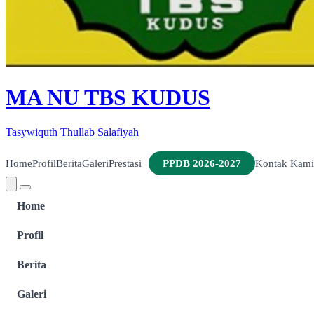
MA NU TBS KUDUS
Tasywiquth Thullab Salafiyah
Home
Profil
Berita
Galeri
Prestasi
PPDB 2026-2027
Kontak Kami
Home
Profil
Berita
Galeri