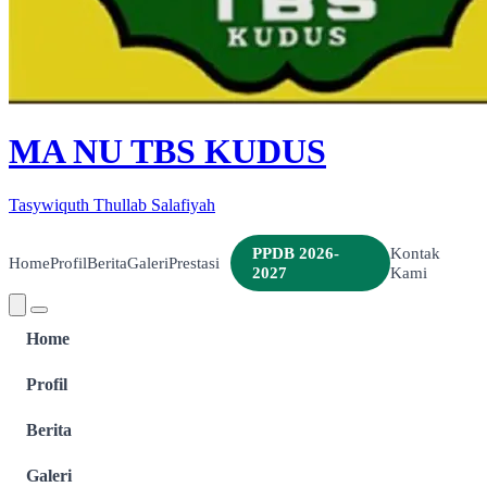
MA NU TBS KUDUS
Tasywiquth Thullab Salafiyah
PPDB 2026-
Kontak
Home
Profil
Berita
Galeri
Prestasi
2027
Kami
Home
Profil
Berita
Galeri