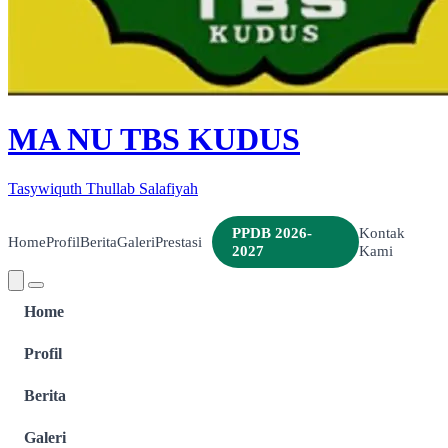
MA NU TBS KUDUS
Tasywiquth Thullab Salafiyah
PPDB 2026-
Kontak
Home
Profil
Berita
Galeri
Prestasi
2027
Kami
Home
Profil
Berita
Galeri