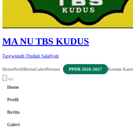
MA NU TBS KUDUS
Tasywiquth Thullab Salafiyah
Home
Profil
Berita
Galeri
Prestasi
PPDB 2026-2027
Kontak Kami
Home
Profil
Berita
Galeri