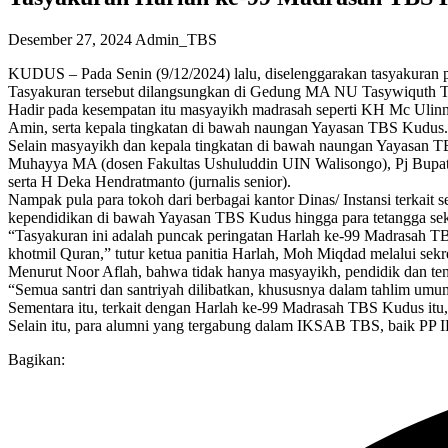
Desember 27, 2024
Admin_TBS
KUDUS – Pada Senin (9/12/2024) lalu, diselenggarakan tasyakuran 
Tasyakuran tersebut dilangsungkan di Gedung MA NU Tasywiquth Thu
Hadir pada kesempatan itu masyayikh madrasah seperti KH Mc Ul
Amin, serta kepala tingkatan di bawah naungan Yayasan TBS Kudus.
Selain masyayikh dan kepala tingkatan di bawah naungan Yayasan 
Muhayya MA (dosen Fakultas Ushuluddin UIN Walisongo), Pj Bup
serta H Deka Hendratmanto (jurnalis senior).
Nampak pula para tokoh dari berbagai kantor Dinas/ Instansi terkai
kependidikan di bawah Yayasan TBS Kudus hingga para tetangga se
“Tasyakuran ini adalah puncak peringatan Harlah ke-99 Madrasah TBS
khotmil Quran,” tutur ketua panitia Harlah, Moh Miqdad melalui sekre
Menurut Noor Aflah, bahwa tidak hanya masyayikh, pendidik dan tena
“Semua santri dan santriyah dilibatkan, khususnya dalam tahlim umu
Sementara itu, terkait dengan Harlah ke-99 Madrasah TBS Kudus it
Selain itu, para alumni yang tergabung dalam IKSAB TBS, baik PP 
Bagikan: