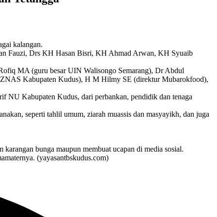
gai kalangan.
asan Fauzi, Drs KH Hasan Bisri, KH Ahmad Arwan, KH Syuaib
 Rofiq MA (guru besar UIN Walisongo Semarang), Dr Abdul
AZNAS Kabupaten Kudus), H M Hilmy SE (direktur Mubarokfood),
arif NU Kabupaten Kudus, dari perbankan, pendidik dan tenaga
nakan, seperti tahlil umum, ziarah muassis dan masyayikh, dan juga
im karangan bunga maupun membuat ucapan di media sosial.
mamaternya. (yayasantbskudus.com)