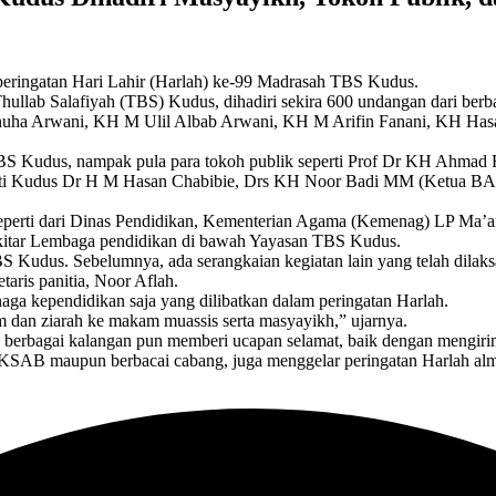
peringatan Hari Lahir (Harlah) ke-99 Madrasah TBS Kudus.
llab Salafiyah (TBS) Kudus, dihadiri sekira 600 undangan dari berba
innuha Arwani, KH M Ulil Albab Arwani, KH M Arifin Fanani, KH H
TBS Kudus, nampak pula para tokoh publik seperti Prof Dr KH Ahmad
ati Kudus Dr H M Hasan Chabibie, Drs KH Noor Badi MM (Ketua B
t seperti dari Dinas Pendidikan, Kementerian Agama (Kemenag) LP Ma’
kitar Lembaga pendidikan di bawah Yayasan TBS Kudus.
 Kudus. Sebelumnya, ada serangkaian kegiatan lain yang telah dilaksa
taris panitia, Noor Aflah.
ga kependidikan saja yang dilibatkan dalam peringatan Harlah.
m dan ziarah ke makam muassis serta masyayikh,” ujarnya.
u, berbagai kalangan pun memberi ucapan selamat, baik dengan mengir
IKSAB maupun berbacai cabang, juga menggelar peringatan Harlah al