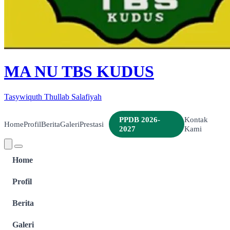
MA NU TBS KUDUS
Tasywiquth Thullab Salafiyah
PPDB 2026-
Kontak
Home
Profil
Berita
Galeri
Prestasi
2027
Kami
Home
Profil
Berita
Galeri