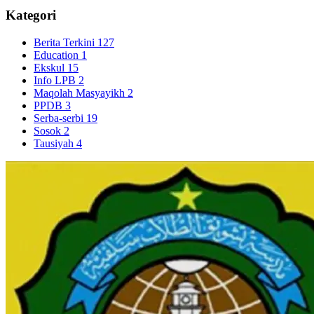
Kategori
Berita Terkini
127
Education
1
Ekskul
15
Info LPB
2
Maqolah Masyayikh
2
PPDB
3
Serba-serbi
19
Sosok
2
Tausiyah
4