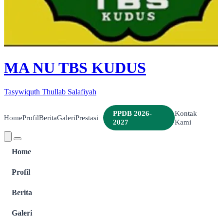
MA NU TBS KUDUS
Tasywiquth Thullab Salafiyah
PPDB 2026-
Kontak
Home
Profil
Berita
Galeri
Prestasi
2027
Kami
Home
Profil
Berita
Galeri