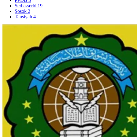
PPDB
3
Serba-serbi
19
Sosok
2
Tausiyah
4