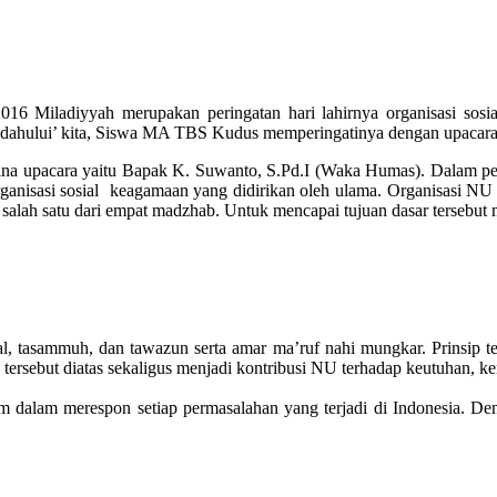
016 Miladiyyah merupakan peringatan hari lahirnya organisasi sosia
dahului’ kita, Siswa MA TBS Kudus memperingatinya dengan upacara d
bina upacara yaitu Bapak K. Suwanto, S.Pd.I (Waka Humas). Dalam pe
isasi sosial keagamaan yang didirikan oleh ulama. Organisasi NU i
alah satu dari empat madzhab. Untuk mencapai tujuan dasar tersebut
, tasammuh, dan tawazun serta amar ma’ruf nahi mungkar. Prinsip ter
tersebut diatas sekaligus menjadi kontribusi NU terhadap keutuhan,
im dalam merespon setiap permasalahan yang terjadi di Indonesia. D