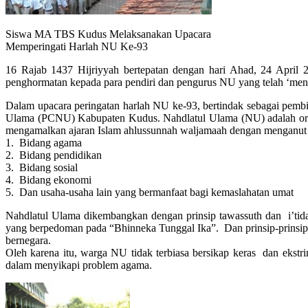
Siswa MA TBS Kudus Melaksanakan Upacara
Memperingati Harlah NU Ke-93
16 Rajab 1437 Hijriyyah bertepatan dengan hari Ahad, 24 April 2
penghormatan kepada para pendiri dan pengurus NU yang telah ‘men
Dalam upacara peringatan harlah NU ke-93, bertindak sebagai pem
Ulama (PCNU) Kabupaten Kudus. Nahdlatul Ulama (NU) adalah organ
mengamalkan ajaran Islam ahlussunnah waljamaah dengan menganut s
1. Bidang agama
2. Bidang pendidikan
3. Bidang sosial
4. Bidang ekonomi
5. Dan usaha-usaha lain yang bermanfaat bagi kemaslahatan umat
Nahdlatul Ulama dikembangkan dengan prinsip tawassuth dan i’tidal
yang berpedoman pada “Bhinneka Tunggal Ika”. Dan prinsip-prinsip 
bernegara.
Oleh karena itu, warga NU tidak terbiasa bersikap keras dan ekstr
dalam menyikapi problem agama.