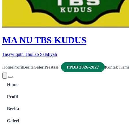
MA NU TBS KUDUS
Tasywiquth Thullab Salafiyah
Home
Profil
Berita
Galeri
Prestasi
PPDB 2026-2027
Kontak Kami
Home
Profil
Berita
Galeri