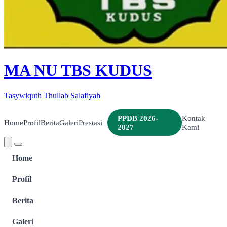
MA NU TBS KUDUS
Tasywiquth Thullab Salafiyah
PPDB 2026-
Kontak
Home
Profil
Berita
Galeri
Prestasi
2027
Kami
Home
Profil
Berita
Galeri